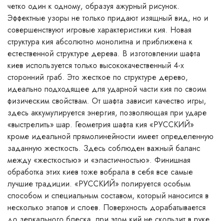
четко один к одному, образуя ажурный рисунок.
Эффектные узоры не только придают изящный вид, но и
совершенствуют игровые характеристики кия. Новая
структура кия абсолютно монолитна и приближена к
естественной структуре дерева. В изготовлении шафта
киев используется только высококачественный 4-х
сторонний граб. Это жесткое по структуре дерево,
идеально подходящее для ударной части кия по своим
физическим свойствам. От шафта зависит качество игры,
здесь аккумулируется энергия, позволяющая при ударе
«выстрелить» шар. Геометрия шафта кия «РУССКИЙ»
кроме идеальной прямолинейности имеет определенную
заданную жесткость. Здесь соблюден важный баланс
между «жесткостью» и «эластичностью». Финишная
обработка этих киев тоже вобрала в себя все самые
лучшие традиции. «РУССКИЙ» полируется особым
способом и специальным составом, который наносится в
несколько этапов и слоев. Поверхность дорабатывается
до зеркального блеска, при этом кий не скользит в руке.