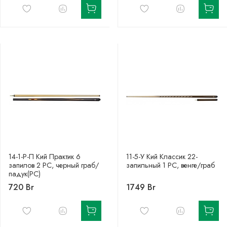
14-1-Р-П Кий Практик 6
11-5-У Кий Классик 22-
запилов 2 РС, черный граб/
запильный 1 РС, венге/граб
падук(РС)
720 Br
1749 Br