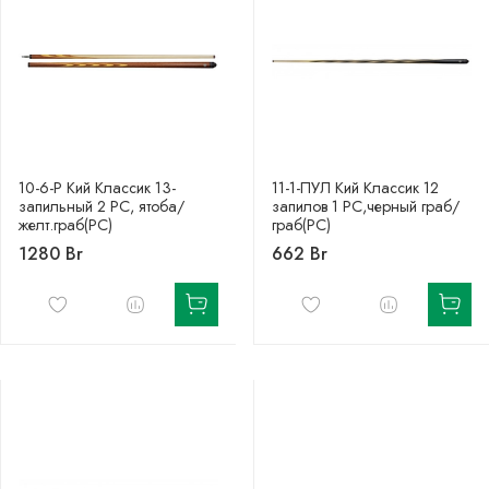
10-6-Р Кий Классик 13-
11-1-ПУЛ Кий Классик 12
запильный 2 РС, ятоба/
запилов 1 РС,черный граб/
желт.граб(РС)
граб(РС)
1280 Br
662 Br