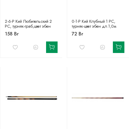
2-6-Р Кий Любительский 2
0-1-Р Кий Клубный 1 РС,
РС, турняк-граб,цвет эбен
турняк-цвет эбен дл.1,0м
158 Br
72 Br