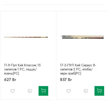
11-9-Пул Кий Классик 15
17-2-ПУЛ Кий Сириус 8-
запилов 1 РС, падук/
запилов 2 РС, ятоба/
ясень(РС)
черн.граб(РС)
627 Br
857 Br