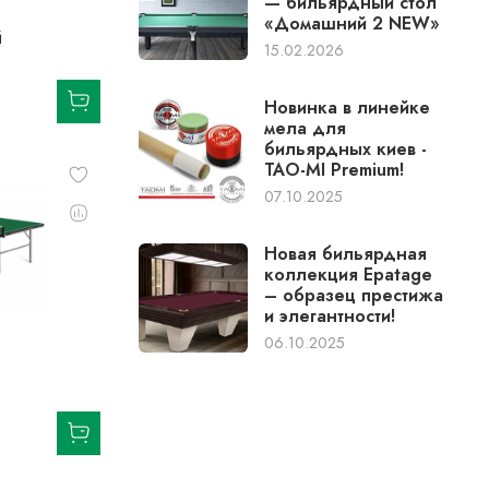
— бильярдный стол
«Домашний 2 NEW»
й
15.02.2026
Новинка в линейке
мела для
бильярдных киев -
TAO-MI Premium!
07.10.2025
Новая бильярдная
коллекция Epatage
– образец престижа
и элегантности!
06.10.2025