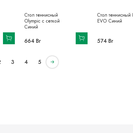
Стол теннисный
Стол теннисный
Olympic с сеткой
EVO Синий
Синий
664 Br
574 Br
2
3
4
5