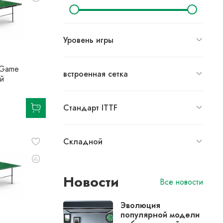
Уровень игры
 Game
встроенная сетка
й
Стандарт ITTF
Складной
Новости
Все новости
Эволюция
популярной модели