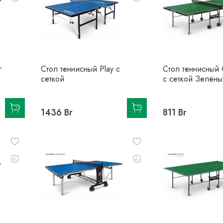
r
Стол теннисный Play с
Стол теннисный
сеткой
с сеткой Зелёны
1436 Br
811 Br