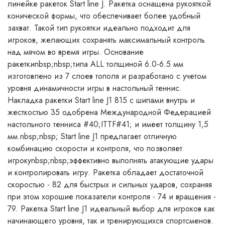
линейке ракеток Start line J. Ракетка оснащена рукояткой
конической формы, что обеспечивает более удобный
захват. Такой тип рукоятки идеально подходит для
игроков, желающих сохранять максимальный контроль
над мячом во время игры. Основание
ракеткиnbsp;nbsp;типа ALL толщиной 6.0-6.5 мм
изготовлено из 7 слоев тополя и разработано с учетом
уровня динамичности игры в настольный теннис.
Накладка ракетки Start line J1 815 с шипами внутрь и
жесткостью 35 одобрена Международной Федерацией
настольного тенниса #40;ITTF#41; и имеет толщину 1,5
мм.nbsp;nbsp; Start line J1 предлагает отличную
комбинацию скорости и контроля, что позволяет
игрокуnbsp;nbsp;эффективно выполнять атакующие удары
и контролировать игру. Ракетка обладает достаточной
скоростью - 82 для быстрых и сильных ударов, сохраняя
при этом хорошие показатели контроля - 74 и вращения -
79. Ракетка Start line J1 идеальный выбор для игроков как
начинающего уровня, так и тренирующихся спортсменов.