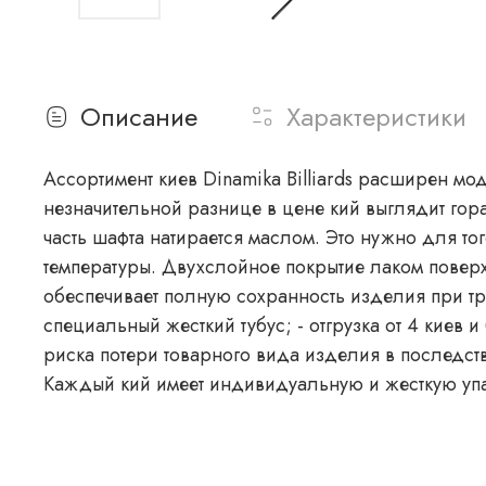
Описание
Характеристики
Ассортимент киев Dinamika Billiards расширен 
незначительной разнице в цене кий выглядит гора
часть шафта натирается маслом. Это нужно для т
температуры. Двухслойное покрытие лаком поверх
обеспечивает полную сохранность изделия при транспортировке: - отгрузка от 1 до 3 киев: каждый кий упак
специальный жесткий тубус; - отгрузка от 4 кие
риска потери товарного вида изделия в последст
Каждый кий имеет индивидуальную и жесткую упа