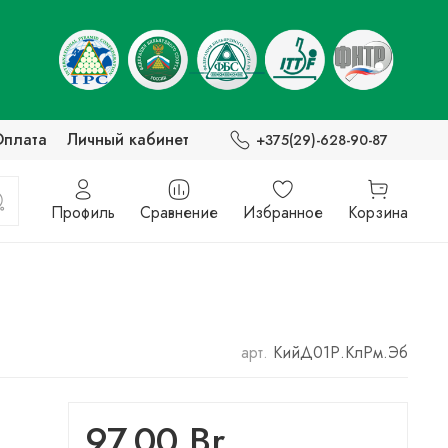
Оплата
Личный кабинет
+375(29)-628-90-87
Профиль
Сравнение
Избранное
Корзина
арт.
КийД01Р.КлРм.Эб
97.00 Br