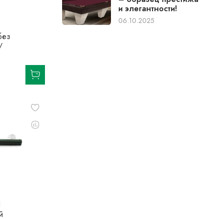
и элегантности!
06.10.2025
без
/
1
й