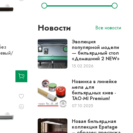
Новости
Все новости
Эволюция
без
популярной модели
невый/
— бильярдный стол
«Домашний 2 NEW»
15.02.2026
Новинка в линейке
мела для
бильярдных киев -
TAO-MI Premium!
07.10.2025
Новая бильярдная
коллекция Epatage
– образец престижа