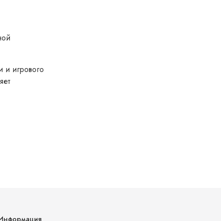
ной
и и игрового
яет
Информация