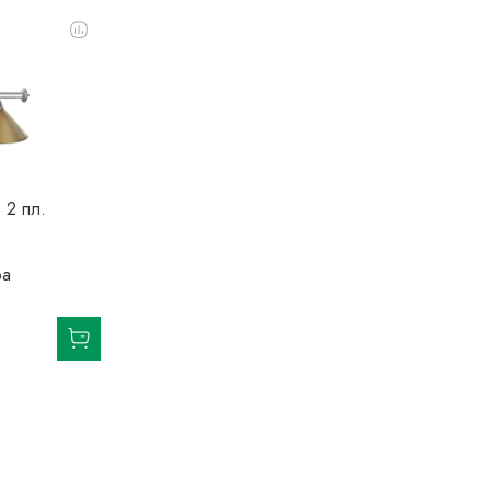
 2 пл.
ра