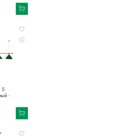
 5
ный -