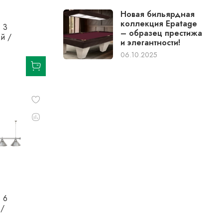
Новая бильярдная
коллекция Epatage
 3
– образец престижа
й /
и элегантности!
06.10.2025
 6
 /