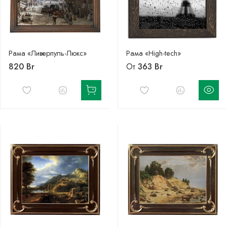
Рама «Ливерпуль-Люкс»
Рама «High-tech»
820 Br
От
363 Br